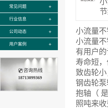
小
常见问题
节
行业信息
小流量不
公司动态
小流量不
用户案例
有用户的
寿命短，
咨询热线
致齿轮小
18713099369
钢齿轮泵
抱轴（ 
照吨来收